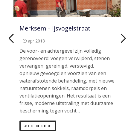
Merksem – Ijsvogelstraat
Ek
apr 2018
}
}
De voor- en achtergevel zijn volledig
De 
gerenoveerd: voegen verwijderd, stenen
ver
vervangen, gereinigd, verstevigd,
voe
opnieuw gevoegd en voorzien van een
ger
waterafstotende behandeling, met nieuwe
en
,
natuurstenen sokkels, raamdorpels en
coa
ventilatieopeningen. Het resultaat is een
nat
frisse, moderne uitstraling met duurzame
af
bescherming tegen vocht…
ve
ve
ZIE MEER