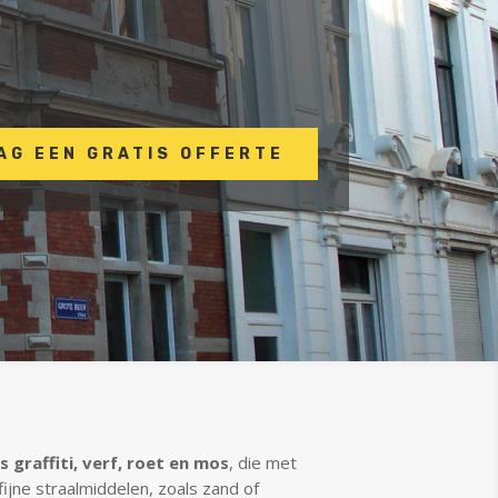
m
AG EEN GRATIS OFFERTE
 graffiti, verf, roet en mos
, die met
ijne straalmiddelen, zoals zand of