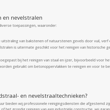
 en nevelstralen
 diverse toepassingen, waaronder:
uitstraling van bakstenen of natuurstenen gevels door vuil, verf 
stralen is uitermate geschikt voor het reinigen van historische g
egepast bij het reinigen van staal en ijzer, bijvoorbeeld voor he
worden gebruikt om betonoppervlakken te reinigen en voor te be
straal- en nevelstraaltechnieken?
r bieden wij professionele reinigingsdiensten die afgestemd zij
of het grondig reinigen van een industriële constructie, wij gara