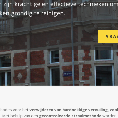
 zijn krachtige en effectieve technieken o
ken grondig te reinigen.
VRA
ethodes voor het
verwijderen van hardnekkige vervuiling, zoals
jn. Met behulp van een
gecontroleerde straalmethode
worden f