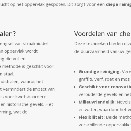
lucht op het oppervlak gespoten. Dit zorgt voor een
diepe reini
ralen?
Voordelen van che
engsel van straalmiddel
Deze technieken bieden dive
een oppervlak wordt
de duurzaamheid van uw gev
g die vuil en
ze methode is geschikt voor
Grondige reiniging:
Verw
 staal.
graffiti, verf, roet en mos
ndstralen, waarbij het
Geschikt voor renovati
t vermindert de impact van
verouderde gevels en het h
t is voor kwetsbaardere
Milieuvriendelijk:
Nevelst
 en historische gevels. Het
en water, waardoor het vei
orming, wat de
Flexibiliteit:
Beide metho
verschillende oppervlakke